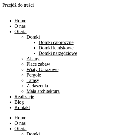
Przejdź do treści
Home
O nas
Oferta
Domki
Domki całoroczne
Domki letniskowe
Domki narzędziowe
Altany
Place zabaw
Wiaty Garażowe
Pergole
Tarasy
Zadaszenia
Mała architektura
Realizacje
Blog
Kontakt
Home
O nas
Oferta
Domki