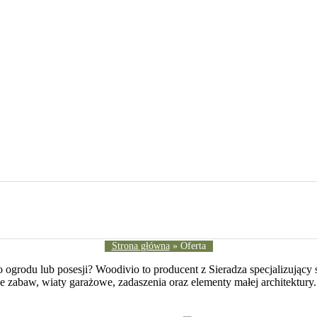
Strona główna
»
Oferta
o ogrodu lub posesji? Woodivio to producent z Sieradza specjalizujący
ce zabaw, wiaty garażowe, zadaszenia oraz elementy małej architektury.