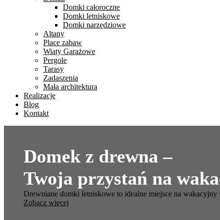
Domki całoroczne
Domki letniskowe
Domki narzędziowe
Altany
Place zabaw
Wiaty Garażowe
Pergole
Tarasy
Zadaszenia
Mała architektura
Realizacje
Blog
Kontakt
Domek z drewna –
Twoja przystań na waka
Drewniane domki letniskowe to idealne miejsce na wakacyjny w
Zobacz więcej