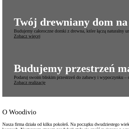
Twój drewniany dom na
Budujemy całoroczne domki z drewna, które łączą naturalny uro
Zobacz więcej
Budujemy przestrzeń m
Podaruj swoim bliskim przestrzeń do zabawy i wypoczynku – o
Zobacz realizacje
O Woodivio
Nasza firma działa od kilku pokoleń. Na początku dwudziestego wie