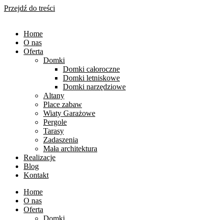
Przejdź do treści
Home
O nas
Oferta
Domki
Domki całoroczne
Domki letniskowe
Domki narzędziowe
Altany
Place zabaw
Wiaty Garażowe
Pergole
Tarasy
Zadaszenia
Mała architektura
Realizacje
Blog
Kontakt
Home
O nas
Oferta
Domki