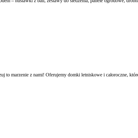
odem – huśtawki z bali, zestawy do siedzenia, panele ogrodowe, drobn
lizuj to marzenie z nami! Oferujemy domki letniskowe i całoroczne, kt