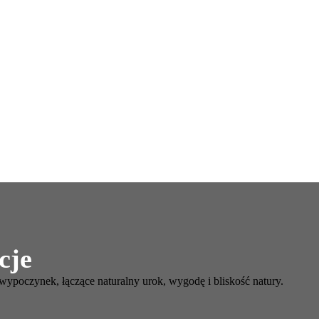
cje
ypoczynek, łączące naturalny urok, wygodę i bliskość natury.