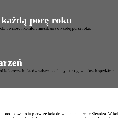
 każdą porę roku
k, trwałość i komfort mieszkania o każdej porze roku.
arzeń
d kolorowych placów zabaw po altany i tarasy, w których spędzicie n
ku produkowano tu pierwsze koła drewniane na terenie Sieradza. W k