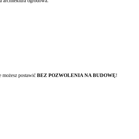
a architektura ogrodowa.
óre możesz postawić
BEZ POZWOLENIA NA BUDOWĘ
!