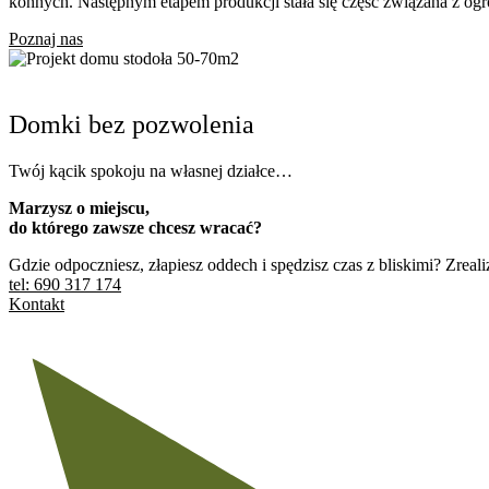
konnych. Następnym etapem produkcji stała się część związana z ogr
Poznaj nas
Domki bez pozwolenia
Twój kącik spokoju na własnej działce…
Marzysz o miejscu,
do którego zawsze chcesz wracać?
Gdzie odpoczniesz, złapiesz oddech i spędzisz czas z bliskimi? Zrea
tel: 690 317 174
Kontakt